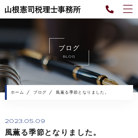
ホーム
ごあいさつ
ブログ
業務内容
BLOG
各種情報
報酬料金
よくある質問
ブログ
ホーム
ブログ
風薫る季節となりました。
プライバシーポリシー
2023.05.09
風薫る季節となりました。