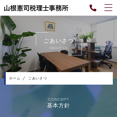
ホーム
ごあいさつ
ごあいさつ
業務内容
ABOUT US
各種情報
報酬料金
よくある質問
ブログ
ホーム
ごあいさつ
プライバシーポリシー
CONCEPT
基本方針