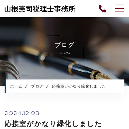
ホーム
ごあいさつ
ブログ
業務内容
BLOG
各種情報
報酬料金
よくある質問
ブログ
ホーム
ブログ
応接室がかなり緑化しました
プライバシーポリシー
2024.12.03
応接室がかなり緑化しました